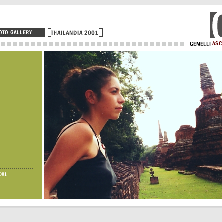
.................
001