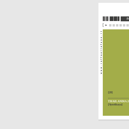
[28]
..................
THAILANDIA 2
[Ayutthaya]